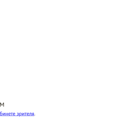
ом
бинете зрителя
.