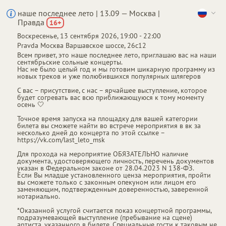
наше последнее лето | 13.09 — Москва |
Правда
16
+
Воскресенье, 13 сентября 2026, 19:00 - 22:00
От
до
1 600 ₽
4 700 ₽
Pravda
Москва
Варшавское шоссе, 26с12
Всем привет, это наше последнее лето, приглашаю вас на наши
сентябрьские сольные концерты.
Нас не было целый год и мы готовим шикарную программу из
новых треков и уже полюбившихся популярных шлягеров
С вас – присутствие, с нас – ярчайшее выступление, которое
будет согревать вас всю приближающуюся к тому моменту
осень 🤍
Точное время запуска на площадку для вашей категории
билета вы сможете найти во встрече мероприятия в вк за
несколько дней до концерта по этой ссылке –
https://vk.com/last_leto_msk
Для прохода на мероприятие ОБЯЗАТЕЛЬНО наличие
документа, удостоверяющего личность, перечень документов
указан в Федеральном законе от 28.04.2023 N 138-ФЗ.
Если Вы младше установленного ценза мероприятия, пройти
вы сможете только с законным опекуном или лицом его
заменяющим, подтвержденным доверенностью, заверенной
нотариально.
*Оказанной услугой считается показ концертной программы,
подразумевающей выступление (пребывание на сцене)
артиста, указанного в билете. Специальные гости к таковым не