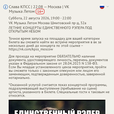
Слава КПСС | 22.08 — Москва | VK
Музыка Летом
16
+
Суббота, 22 августа 2026, 19:00 - 22:00
От
до
3 100 ₽
8 200 ₽
VK Музыка Летом
Москва
Шмитовский пр-д, 32а
ЛЕТНИЕ КОНЦЕРТЫ ЕДИНСТВЕННОГО РЭПЕРА ПОД
ОТКРЫТЫМ НЕБОМ
Точное время запуска на площадку для вашей категории
билета вы сможете найти во встрече мероприятия в вк за
несколько дней до концерта по этой ссылке –
https://vk.com/kpss_moscow
Для прохода на мероприятие ОБЯЗАТЕЛЬНО наличие
документа, удостоверяющего личность, перечень документов
указан в Федеральном законе от 28.04.2023 N 138-ФЗ.
Если Вы младше установленного ценза мероприятия, пройти
вы сможете только с законным опекуном или лицом его
заменяющим, подтвержденным доверенностью, заверенной
нотариально.
*Оказанной услугой считается показ концертной программы,
подразумевающей выступление (пребывание на сцене)
артиста, указанного в билете. Специальные гости к таковым не
относятся.