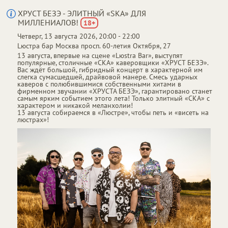
ХРУСТ БЕЗЭ - ЭЛИТНЫЙ «SKA» ДЛЯ
МИЛЛЕНИАЛОВ!
18
+
Четверг, 13 августа 2026, 20:00 - 22:00
От
до
1 000 ₽
2 000 ₽
Lюстра бар
Москва
просп. 60-летия Октября, 27
13 августа, впервые на сцене «Lюstra Bar», выступят
популярные, столичные «СКА» каверовщики «ХРУСТ БЕЗЭ».
Вас ждёт большой, гибридный концерт в характерной им
слегка сумасшедшей, драйвовой манере. Смесь ударных
каверов с полюбившимися собственными хитами в
фирменном звучании «ХРУСТА БЕЗЭ», гарантировано станет
самым ярким событием этого лета! Только элитный «СКА» с
характером и никакой меланхолии!
13 августа собираемся в «Люстре», чтобы петь и «висеть на
люстрах»!