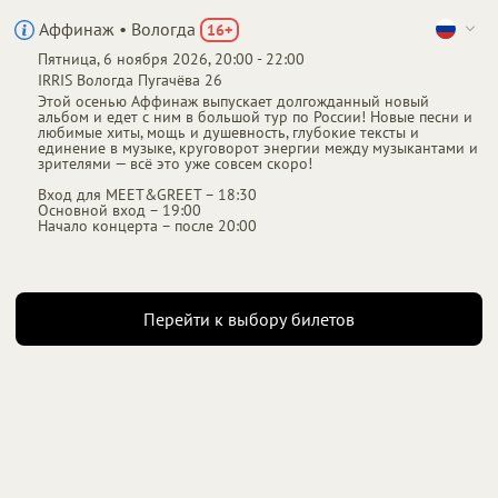
Аффинаж • Вологда
16
+
Пятница, 6 ноября 2026, 20:00 - 22:00
От
до
IRRIS
Вологда
Пугачёва 26
1 800 ₽
4 000 ₽
Этой осенью Аффинаж выпускает долгожданный новый
альбом и едет с ним в большой тур по России! Новые песни и
любимые хиты, мощь и душевность, глубокие тексты и
единение в музыке, круговорот энергии между музыкантами и
зрителями — всё это уже совсем скоро!
Вход для MEET&GREET – 18:30
Основной вход – 19:00
Начало концерта – после 20:00
Перейти к выбору билетов