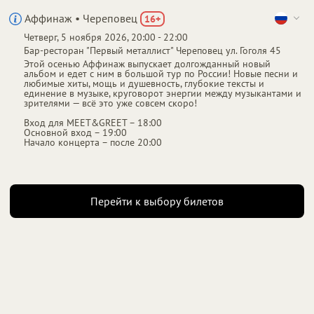
Аффинаж • Череповец
16
+
Четверг, 5 ноября 2026, 20:00 - 22:00
От
до
Бар-ресторан "Первый металлист"
Череповец
ул. Гоголя 45
1 800 ₽
4 000 ₽
Этой осенью Аффинаж выпускает долгожданный новый
альбом и едет с ним в большой тур по России! Новые песни и
любимые хиты, мощь и душевность, глубокие тексты и
единение в музыке, круговорот энергии между музыкантами и
зрителями — всё это уже совсем скоро!
Вход для MEET&GREET – 18:00
Основной вход – 19:00
Начало концерта – после 20:00
Перейти к выбору билетов